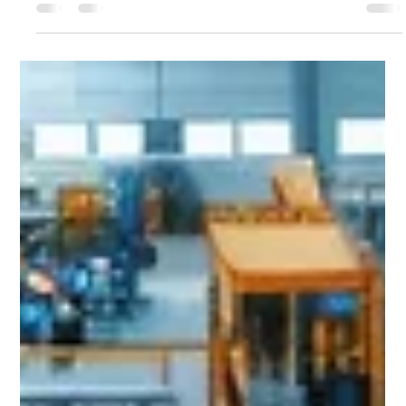
Andrés Ayala
23 ene 2025
3 min de lectura
Cómo Braxel Group Conectó a una
Startup con Inversores Estratégicos y
Aseguró su Crecimiento
El reto: una startup con gran potencial, pero sin acceso a
capital En el mundo del emprendimiento, tener una idea
innovadora no es...