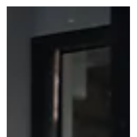
En un entorno empresarial caracterizado por la volatilidad, la
disrupción tecnológica y la creciente sofisticación de los
mercados financieros, la función del Consejo de
Administración ha evolucionado de un rol meramente de
supervisión hacia uno profundamente estratégico. En este
contexto, la disponibilidad, diversificación y estructuración
inteligente de alternativas de financiamiento se ha
convertido en un elemento central para la sostenibilidad, el
crecimiento y la resilie