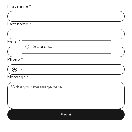
First name
*
Last name
*
Email
*
Phone
*
Message
*
Send