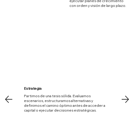
ejecutar planes de crecimiento
con orden y visión de largo plazo.
Start Exploring
Estrategia
Partimos de una tesis sólida. Evaluamos
escenarios, estructuramos alternativas y
definimos el camino óptimo antes de acceder a
capital o ejecutar decisiones estratégicas.