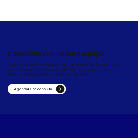
Conéctate con nuestro equipo
¿Listo para llevar tu empresa al siguiente nivel? En Braxel Group,
estamos preparados para brindarte las mejores soluciones
financieras y asesorarte en cada paso del camino.
Agendar una consulta