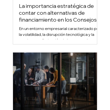
La importancia estratégica de
contar con alternativas de
financiamiento en los Consejos
de Administración
En un entorno empresarial caracterizado por
la volatilidad, la disrupción tecnológica y la
creciente sofisticación de los mercados
financieros, la función del Consejo de
Administración ha evolucionado de un rol
meramente de supervisión hacia uno
profundamente estratégico. En este
contexto, la disponibilidad, diversificación y
estructuración inteligente de alternativas de
financiamiento se ha convertido en un
elemento central para la sostenibilidad, el
crecimiento y la resilie