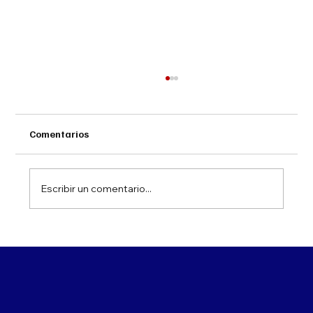
Comentarios
Escribir un comentario...
Cómo Braxel Group Impulsó una Startup
a Través de Fondos de Capital de Riesgo